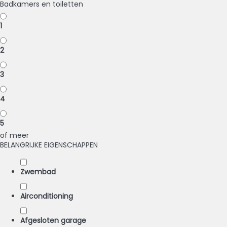
Badkamers en toiletten
1
2
3
4
5
of meer
BELANGRIJKE EIGENSCHAPPEN
Zwembad
Airconditioning
Afgesloten garage