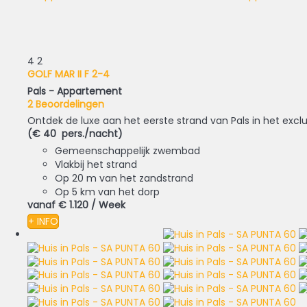
4
2
GOLF MAR II F 2-4
Pals -
Appartement
2 Beoordelingen
Ontdek de luxe aan het eerste strand van Pals in het excl
(€ 40 pers./nacht)
Gemeenschappelijk zwembad
Vlakbij het strand
Op 20 m van het zandstrand
Op 5 km van het dorp
vanaf
€ 1.120
/ Week
+ INFO