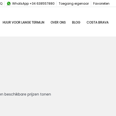
AQ
WhatsApp +34 638557880
Toegang eigenaar
Favorieten
HUUR VOOR LANGE TERMIJN
OVER ONS
BLOG
COSTA BRAVA
en beschikbare prijzen tonen