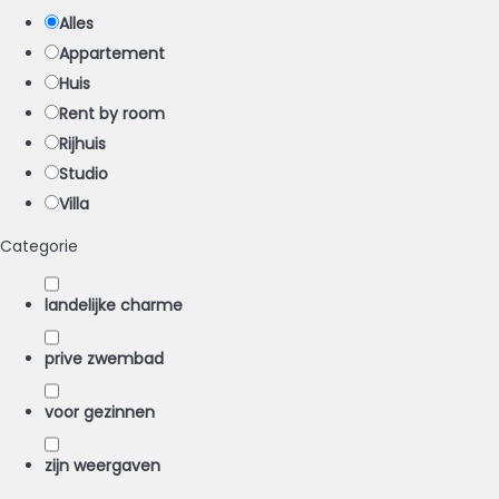
Alles
Appartement
Huis
Rent by room
Rijhuis
Studio
Villa
Categorie
landelijke charme
prive zwembad
voor gezinnen
zijn weergaven