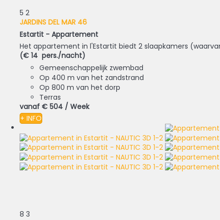
5
2
JARDINS DEL MAR 46
Estartit -
Appartement
Het appartement in l'Estartit biedt 2 slaapkamers (waarv
(€ 14 pers./nacht)
Gemeenschappelijk zwembad
Op 400 m van het zandstrand
Op 800 m van het dorp
Terras
vanaf
€ 504
/ Week
+ INFO
8
3