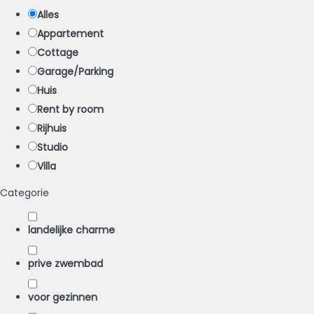
Alles
Appartement
Cottage
Garage/Parking
Huis
Rent by room
Rijhuis
Studio
Villa
Categorie
landelijke charme
prive zwembad
voor gezinnen