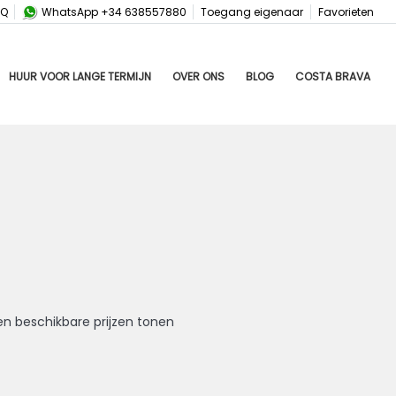
AQ
WhatsApp +34 638557880
Toegang eigenaar
Favorieten
HUUR VOOR LANGE TERMIJN
OVER ONS
BLOG
COSTA BRAVA
en beschikbare prijzen tonen