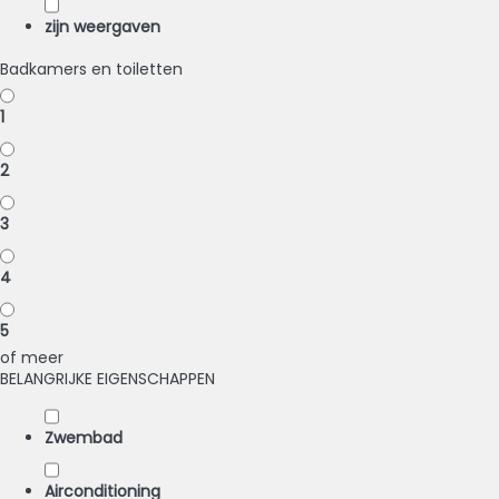
zijn weergaven
Badkamers en toiletten
1
2
3
4
5
of meer
BELANGRIJKE EIGENSCHAPPEN
Zwembad
Airconditioning