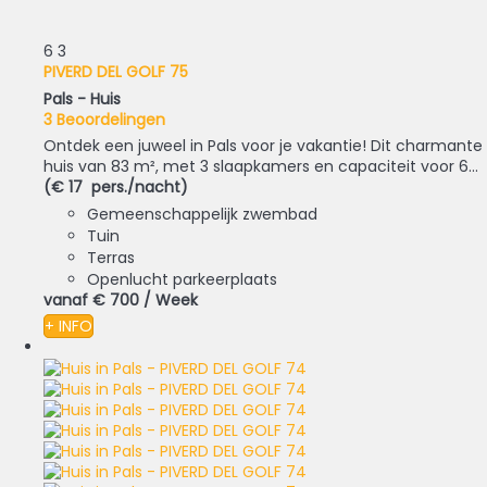
6
3
PIVERD DEL GOLF 75
Pals -
Huis
3 Beoordelingen
Ontdek een juweel in Pals voor je vakantie! Dit charmante
huis van 83 m², met 3 slaapkamers en capaciteit voor 6...
(€ 17 pers./nacht)
Gemeenschappelijk zwembad
Tuin
Terras
Openlucht parkeerplaats
vanaf
€ 700
/ Week
+ INFO