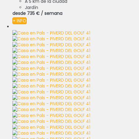
A 5 km de la ciudad
Jardín
desde
735 €
/ semana
+ INFO