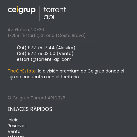
Av. Grècia, 20-26
17258 L'Estartit, Girona (Costa Brava)
(34) 972 75 17 44 (Alquiler)
(34) 972 75 03 00 (Venta)
estartit@torrent-api.com
TheOnEstate
, la división premium de Ceigrup donde el
lujo se encuentra con el territorio.
© Ceigrup Torrent API 2026
ENLACES RÁPIDOS
Inicio
Reservas
Venta