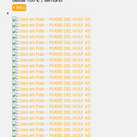
desde
700 €
/ semana
+ INFO