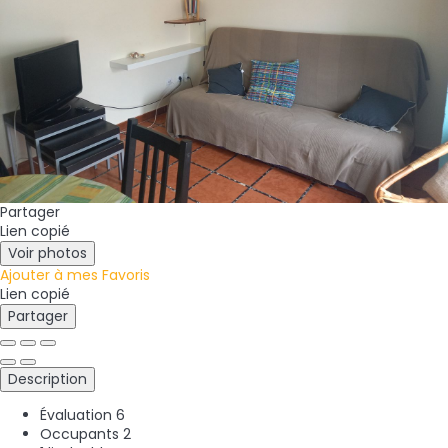
Partager
Lien copié
Voir photos
Ajouter à mes Favoris
Lien copié
Partager
Description
Évaluation
6
Occupants
2