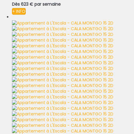
Dès
623 €
par semaine
+ INFO