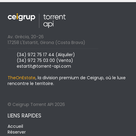
Av. Grècia, 20-26
17258 L'Estartit, Girona (Costa Brava)
(34) 972 75 17 44 (Alquiler)
(34) 972 75 03 00 (Venta)
estartit@torrent-api.com
TheOnEstate
, la division premium de Ceigrup, où le luxe
rencontre le territoire.
© Ceigrup Torrent API 2026
LIENS RAPIDES
Accueil
Réserver