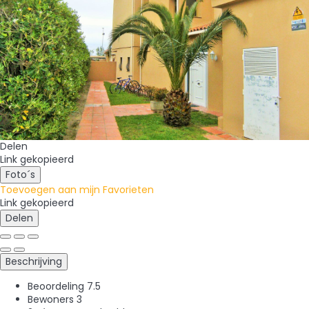
Delen
Link gekopieerd
Foto´s
Toevoegen aan mijn Favorieten
Link gekopieerd
Delen
Beschrijving
Beoordeling
7.5
Bewoners
3