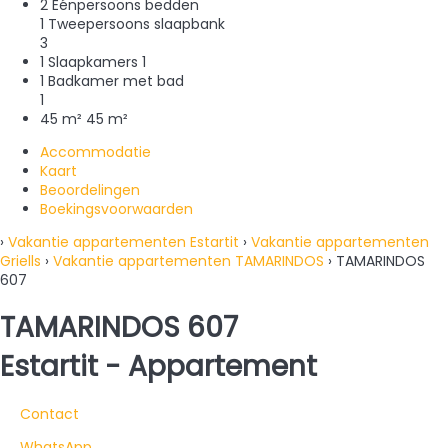
2 Eénpersoons bedden
1 Tweepersoons slaapbank
3
1 Slaapkamers
1
1 Badkamer met bad
1
45 m²
45 m²
Accommodatie
Kaart
Beoordelingen
Boekingsvoorwaarden
›
Vakantie appartementen Estartit
›
Vakantie appartementen
Griells
›
Vakantie appartementen TAMARINDOS
› TAMARINDOS
607
TAMARINDOS 607
Estartit -
Appartement
Contact
WhatsApp