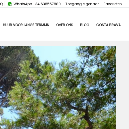
AQ
WhatsApp +34 638557880
Toegang eigenaar
Favorieten
HUUR VOOR LANGE TERMIJN
OVER ONS
BLOG
COSTA BRAVA