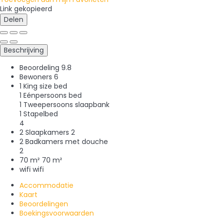
Link gekopieerd
Delen
Beschrijving
Beoordeling
9.8
Bewoners
6
1 King size bed
1 Eénpersoons bed
1 Tweepersoons slaapbank
1 Stapelbed
4
2 Slaapkamers
2
2 Badkamers met douche
2
70 m²
70 m²
wifi
wifi
Accommodatie
Kaart
Beoordelingen
Boekingsvoorwaarden