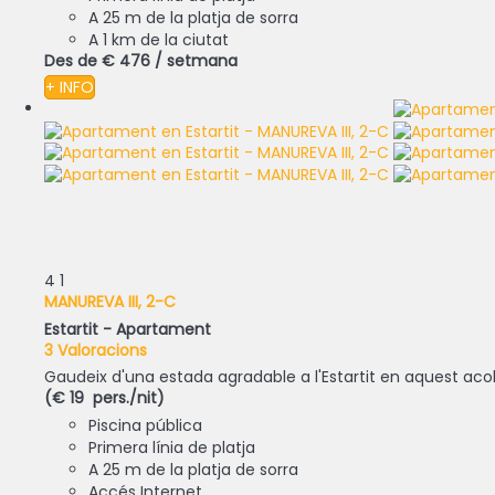
A 25 m de la platja de sorra
A 1 km de la ciutat
Des de
€ 476
/ setmana
+ INFO
4
1
MANUREVA III, 2-C
Estartit -
Apartament
3 Valoracions
Gaudeix d'una estada agradable a l'Estartit en aquest aco
(€ 19 pers./nit)
Piscina pública
Primera línia de platja
A 25 m de la platja de sorra
Accés Internet