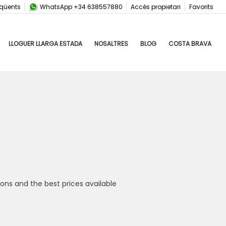
eqüents
WhatsApp +34 638557880
Accès propietari
Favorits
LLOGUER LLARGA ESTADA
NOSALTRES
BLOG
COSTA BRAVA
ons and the best prices available