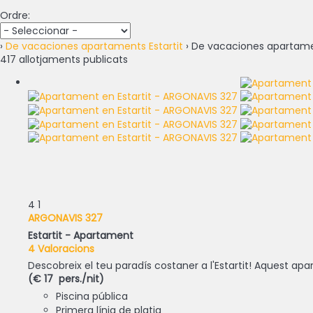
Ordre:
›
De vacaciones apartaments Estartit
› De vacaciones apartamen
417 allotjaments publicats
4
1
ARGONAVIS 327
Estartit -
Apartament
4 Valoracions
Descobreix el teu paradís costaner a l'Estartit! Aquest apar
(€ 17 pers./nit)
Piscina pública
Primera línia de platja