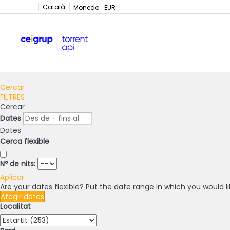
Català
Moneda :
EUR
Cercar
FILTRES
Cercar
Dates
Dates
Cerca flexible
Nº de nits:
Aplicar
Are your dates flexible?
Put the date range in which you would li
Afegir dates
Localitat