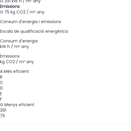
G
391 kW h / m² any
Emissions
G
75 kg CO2 / m² any
Consum d'energia i emissions
Escala de qualificació energètica
Consum d'energia
kW h / m² any
Emissions
kg CO2 / m² any
A
Més eficient
B
C
D
E
F
G
Menys eficient
391
75