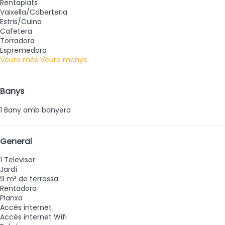
Rentaplats
Vaixella/Coberteria
Estris/Cuina
Cafetera
Torradora
Espremedora
Veure més
Veure menys
Banys
1 Bany amb banyera
General
1 Televisor
Jardí
9 m² de terrassa
Rentadora
Planxa
Accés internet
Accés internet
Wifi