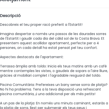
Descripció
Descobreix el teu proper racó preferit a l'Estartit!
Imagina despertar a només uns passos de les daurades sorres
de l'Estartit i gaudir cada dia del càlid sol de la Costa Brava. Et
presentem aquest acollidor apartament, perfecte per a 4
persones, on cada detall ha estat pensat pel teu confort.
Aspectes destacats de l'apartament:
Terrassa àmplia amb toldo: Inicia els teus matins amb un cafè
mentre contemples les vistes, o gaudeix de sopars a l'aire lliure,
gràcies al mobiliari complet i l'agradable resguard del toldo.
Piscina Comunitària: Prefereixes un bany sense sorra de platja?
No hi ha problema. Tens a la teva disposició una refrescant
piscina comunitària, ¡i una addicional per als més petits!
A un pas de la platja: En només uns minuts caminant, estaràs a
la platja de sorra, llest per submergir els teus peus i