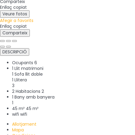
Comparteix
Enllaç copiat
Veure fotos
Afegir a favorits
Enllaç copiat
Comparteix
DESCRIPCIÓ
Ocupants
6
1 Llit matrimoni
1 Sofa llit doble
1 Llitera
3
2 Habitacions
2
1 Bany amb banyera
1
45 m²
45 m²
wifi
wifi
Allotjament
Mapa