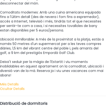
desconnectar del món.
Comoditats modernes: Amb una cuina americana equipada
fins a l'últim detall (des de nevera i forn fins a espremedor),
accés a Internet, televisió i més, tindràs tot el que necessites
per sentir-te com a casa, i si necessites tovalloles de bany
estan disponibles per 5 euros/persona.
Ubicació Inmillorable: A més de la proximitat a la platja, estàs a
només 50 metres d'un supermercat per a les teves compres
diàries, 1,5 km del vibrant centre del poble i, pels amants del
golf, a 9 km del prestigiós Empordà Golf Club.
Deixa't seduir per la màgia de l'Estartit i viu moments
inoblidables en aquest apartament on la comoditat, ubicació i
diversió van de la mà. Reserva ja i viu unes vacances com mai
abans!
Més Detalls
Ocultar Detalls
Distribució de dormitoris