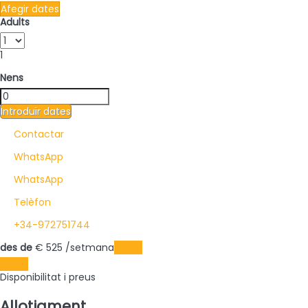
Afegir dates
Adults
1
Nens
Introduïr dates
Contactar
WhatsApp
WhatsApp
Telèfon
+34-972751744
des de
€ 525
/setmana
Dates
Dates
Disponibilitat i preus
Allotjament