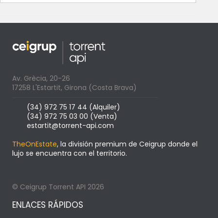
Av. Grècia, 20-26
17258 L'Estartit, Girona (Costa Brava)
(34) 972 75 17 44 (Alquiler)
(34) 972 75 03 00 (Venta)
estartit@torrent-api.com
TheOnEstate
, la división premium de Ceigrup donde el
lujo se encuentra con el territorio.
© Ceigrup Torrent API 2026
ENLACES RÁPIDOS