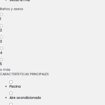
vistas al mar
Baños y aseos
1
2
3
4
5
o más
CARACTERÍSTICAS PRINCIPALES
Piscina
Aire acondicionado