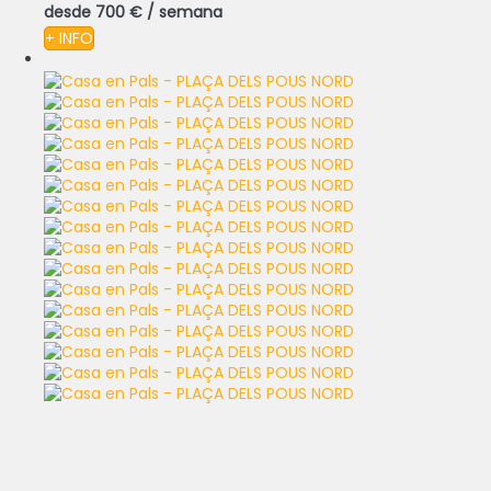
desde
700 €
/ semana
+ INFO