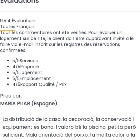
Évaluations
9.5
4
Évaluations
Toutes
Français
Tous les commentaires ont été vérifiés. Pour évaluer un
logement sur ce site, le client doit être auparavant invité à le
faire via e-mail inscrit sur les registres des réservations
confirmées.
5
/5
Services
4
/5
Propreté
5
/5
Logement
5
/5
Emplacement
4
/5
Rapport Qualité / Prix
Preu car.
MARIA PILAR (Espagne)
La distribució de la casa, la decoració, la conservació i
equipament és bona. I valoro bé la piscina, petita però
suficient. Mala orientació del porxo, fa molta calor a la