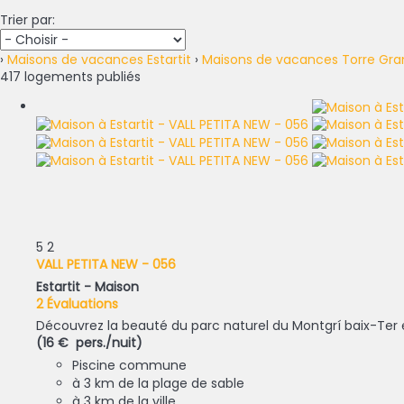
Trier par:
›
Maisons de vacances Estartit
›
Maisons de vacances Torre Gra
417 logements publiés
5
2
VALL PETITA NEW - 056
Estartit -
Maison
2 Évaluations
Découvrez la beauté du parc naturel du Montgrí baix-Ter et
(16 € pers./nuit)
Piscine commune
à 3 km de la plage de sable
à 3 km de la ville