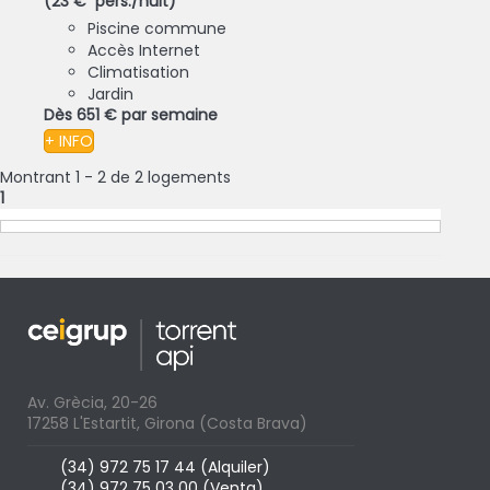
(23 € pers./nuit)
Piscine commune
Accès Internet
Climatisation
Jardin
Dès
651 €
par semaine
+ INFO
Montrant 1 - 2 de 2 logements
1
Av. Grècia, 20-26
17258 L'Estartit, Girona (Costa Brava)
(34) 972 75 17 44 (Alquiler)
(34) 972 75 03 00 (Venta)