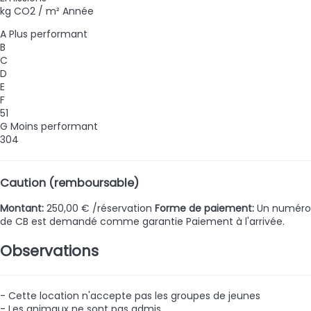
kg CO2 / m² Année
A
Plus performant
B
C
D
E
F
51
G
Moins performant
304
Caution (remboursable)
Montant:
250,00 € /réservation
Forme de paiement:
Un numéro
de CB est demandé comme garantie
Paiement à l'arrivée.
Observations
- Cette location n'accepte pas les groupes de jeunes
- Les animaux ne sont pas admis