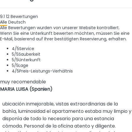
9.1
12
Bewertungen
Alle
Deutsch
Alle Bewertungen wurden von unserer Website kontrolliert.
Wenn Sie eine Unterkunft bewerten möchten, müssen Sie eine
E-Mail, basierend auf Ihrer bestätigten Reservierung, erhalten.
4
/5
Service
5
/5
Sauberkeit
5
/5
Unterkunft
5
/5
Lage
4
/5
Preis-Leistungs-Verhältnis
muy recomendable
MARIA LUISA (Spanien)
ubicación inmejorable, vistas extraordinarias de la
bahía, luminosidad el apartamento estaba muy limpio y
disponía de todo lo necesario para una estancia
cómoda. Personal de la oficina atento y diligente.