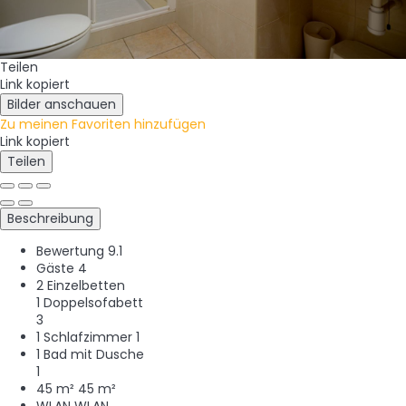
Teilen
Link kopiert
Bilder anschauen
Zu meinen Favoriten hinzufügen
Link kopiert
Teilen
Beschreibung
Bewertung
9.1
Gäste
4
2 Einzelbetten
1 Doppelsofabett
3
1 Schlafzimmer
1
1 Bad mit Dusche
1
45 m²
45 m²
WLAN
WLAN