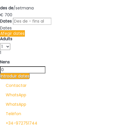
des de
/setmana
€ 700
Dates
Dates
Afegir dates
Adults
1
Nens
Introduïr dates
Contactar
WhatsApp
WhatsApp
Telèfon
+34-972751744