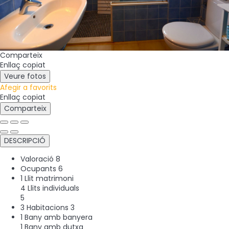
Comparteix
Enllaç copiat
Veure fotos
Afegir a favorits
Enllaç copiat
Comparteix
DESCRIPCIÓ
Valoració
8
Ocupants
6
1 Llit matrimoni
4 Llits individuals
5
3 Habitacions
3
1 Bany amb banyera
1 Bany amb dutxa