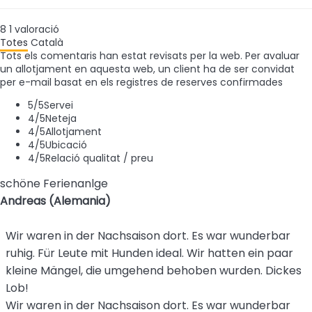
8
1
valoració
Totes
Català
Tots els comentaris han estat revisats per la web. Per avaluar
un allotjament en aquesta web, un client ha de ser convidat
per e-mail basat en els registres de reserves confirmades
5
/5
Servei
4
/5
Neteja
4
/5
Allotjament
4
/5
Ubicació
4
/5
Relació qualitat / preu
schöne Ferienanlge
Andreas (Alemania)
Wir waren in der Nachsaison dort. Es war wunderbar
ruhig. Für Leute mit Hunden ideal. Wir hatten ein paar
kleine Mängel, die umgehend behoben wurden. Dickes
Lob!
Wir waren in der Nachsaison dort. Es war wunderbar