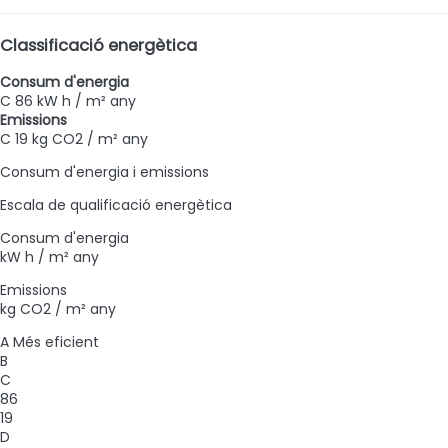
Classificació energètica
Consum d'energia
C
86 kW h / m² any
Emissions
C
19 kg CO2 / m² any
Consum d'energia i emissions
Escala de qualificació energètica
Consum d'energia
kW h / m² any
Emissions
kg CO2 / m² any
A
Més eficient
B
C
86
19
D