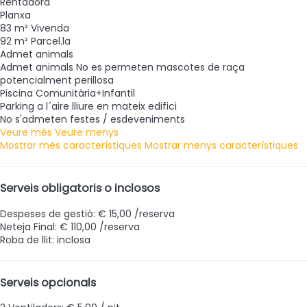
Rentadora
Planxa
83 m² Vivenda
92 m² Parcel.la
Admet animals
Admet animals
No es permeten mascotes de raça
potencialment perillosa
Piscina Comunitària+Infantil
Parking a l´aire lliure en mateix edifici
No s'admeten festes / esdeveniments
Veure més
Veure menys
Mostrar més característiques
Mostrar menys característiques
Serveis obligatoris o inclosos
Despeses de gestió: € 15,00 /reserva
Neteja Final: € 110,00 /reserva
Roba de llit: inclosa
Serveis opcionals