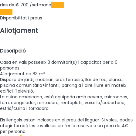
des de
€ 700
/setmana
Dates
Dates
Disponibilitat i preus
Allotjament
Descripció
Casa en Pals posseeix 3 dormitori(s) i capacitat per a 6
persones.
Allotjament de 83 m².
Disposa de jardí, mobiliari jardí, terrassa, llar de foc, planxa,
piscina comunitària+infantil, parking a l´aire lliure en mateix
edifici, Televisió.
La cuina americana, està equipada amb nevera, microones,
forn, congelador, rentadora, rentaplats, vaixella/coberteria,
estris/cuina i torradora.
Els llençols estan inclosos en el preu del lloguer. Si voleu, podeu
afegir també les tovalloles en fer la reserva a un preu de 4€
per persona.