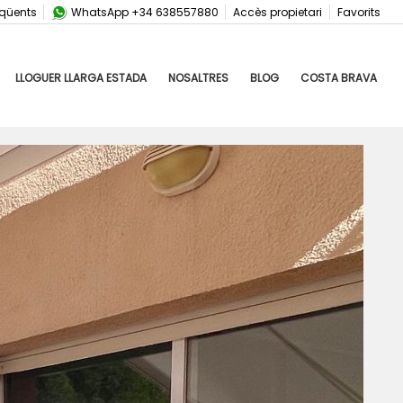
eqüents
WhatsApp +34 638557880
Accès propietari
Favorits
LLOGUER LLARGA ESTADA
NOSALTRES
BLOG
COSTA BRAVA